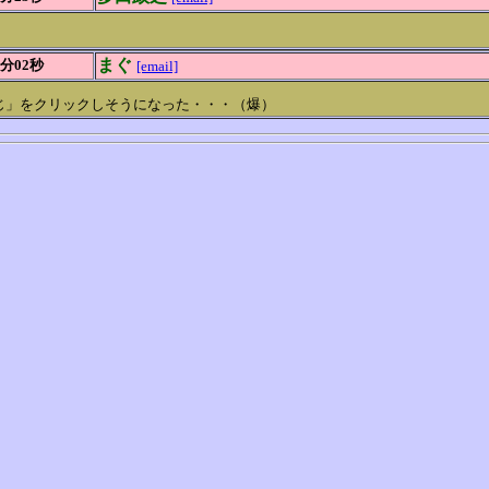
まぐ
1分02秒
[email]
じ」をクリックしそうになった・・・（爆）