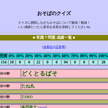
おそばのクイズ
クイズに挑戦しながらおそばについて勉強！勉強！
いい成績だったら是非お名前を登録してくださいね
■ 常識？問題 成績一覧 ■
[
全順位
] [
正答率
]
完答
0%
10%
20%
30%
40%
50%
60%
70%
80%
90%
100
154
10
0
0
22
0
0
94
0
0
0
28
どくとるばそ
0分16秒
たね丸
0分19秒
TARO
0分23秒
多田政之
0分23秒
[email]