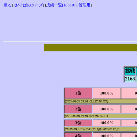
[
戻る
] [
おそばのクイズ
] [
成績一覧(Top10)
] [
管理用
]
挑戦
2168
1位
100.0%
[2024/08/24 23:08 42.127.98.171]
2位
100.0%
[2018/02/04 21:04 203.180.50.11]
3位
100.0%
[99/09/04 12:35 cs35202.ppp.infoweb.ne.jp]
4位
100.0%