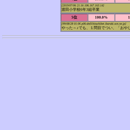
[2019/07/06 21:16 106.167.163.14]
渡田小学校6年3組卒業
5位
100.0%
[99/08/28 01:06 p06-dn01hitachibet.ibaraki.ocn.ne.jp]
やった～♪でも、１問目でつい、「おや